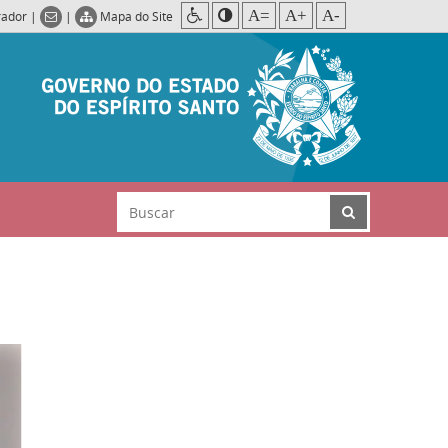
A=
A+
A-
rador
|
|
Mapa do Site