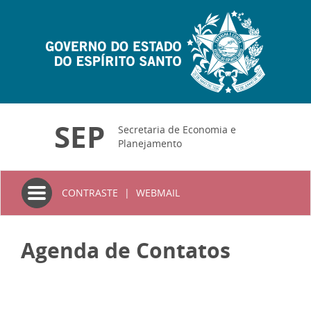
SEP
Secretaria de Economia e
Planejamento
Toggle
CONTRASTE
|
WEBMAIL
navigation
Agenda de Contatos