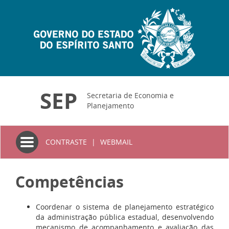
SEP
Secretaria de Economia e
Planejamento
Toggle
CONTRASTE
|
WEBMAIL
navigation
Competências
Coordenar o sistema de planejamento estratégico
da administração pública estadual, desenvolvendo
mecanismo de acompanhamento e avaliação das