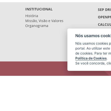
INSTITUCIONAL
SEP DR
História
OPENP
Missão, Visão e Valores
CALCUL
Organograma
LICITA
Nós usamos cooki
SIGEFE
Nós usamos cookies p
SIGES 
portal. Ao utilizar es
de cookies. Para ter 
Política de Cookies
.
Se você concorda, cl
SECRETARIA DE ECONOMIA E
PLANEJAMENTO (SEP)
Av.Nossa Senhora da Penha 1590,
Ed.Petrovix 6º andar - Barro Vermelho
CEP: 29057-550 - Vitória / ES
Tel.: 3636-4253 / 3636-4251