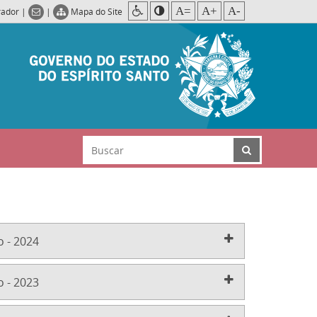
A=
A+
A-
rador
|
|
Mapa do Site
 - 2024
 - 2023