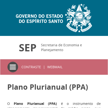
SEP
Secretaria de Economia e
Planejamento
Toggle
CONTRASTE
|
WEBMAIL
navigation
Plano Plurianual (PPA)
O
Plano Plurianual (PPA)
é o instrumento de