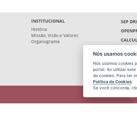
INSTITUCIONAL
SEP DR
História
OPENP
Missão, Visão e Valores
CALCUL
Organograma
LICITA
Nós usamos cooki
SIGEFE
Nós usamos cookies p
SIGES 
portal. Ao utilizar es
de cookies. Para ter 
Política de Cookies
.
Se você concorda, cl
SECRETARIA DE ECONOMIA E
PLANEJAMENTO (SEP)
Av.Nossa Senhora da Penha 1590,
Ed.Petrovix 6º andar - Barro Vermelho
CEP: 29057-550 - Vitória / ES