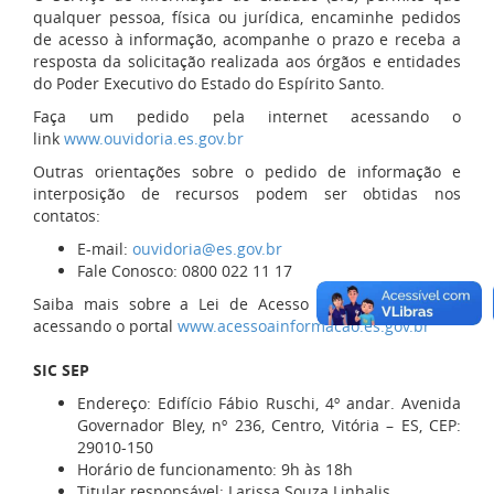
qualquer pessoa, física ou jurídica, encaminhe pedidos
de acesso à informação, acompanhe o prazo e receba a
resposta da solicitação realizada aos órgãos e entidades
do Poder Executivo do Estado do Espírito Santo.
Faça um pedido pela internet acessando o
link
www.ouvidoria.es.gov.br
Outras orientações sobre o pedido de informação e
interposição de recursos podem ser obtidas nos
contatos:
E-mail:
ouvidoria@es.gov.br
Fale Conosco: 0800 022 11 17
Saiba mais sobre a Lei de Acesso à informação (LAI)
acessando o portal
www.acessoainformacao.es.gov.br
SIC SEP
Endereço:
Edifício Fábio Ruschi, 4º andar. Avenida
Governador Bley, nº 236, Centro, Vitória – ES, CEP:
29010-150
Horário de funcionamento: 9h às 18h
Titular responsável: Larissa Souza Linhalis