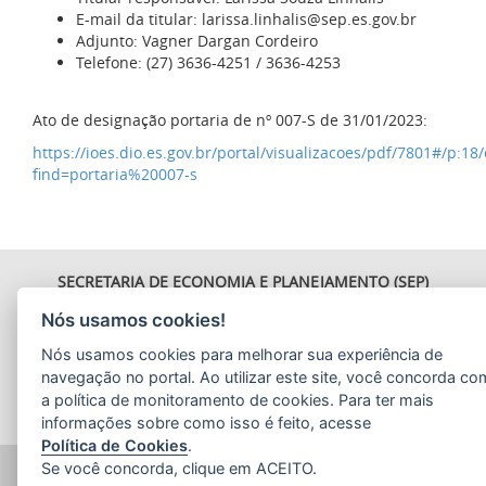
E-mail da titular: larissa.linhalis@sep.es.gov.br
Adjunto: Vagner Dargan Cordeiro
Telefone: (27) 3636-4251 / 3636-4253
Ato de designação portaria de nº 007-S de 31/01/2023:
https://ioes.dio.es.gov.br/portal/visualizacoes/pdf/7801#/p:18
find=portaria%20007-s
SECRETARIA DE ECONOMIA E PLANEJAMENTO (SEP)
Av.Nossa Senhora da Penha 1590, Ed.Petrovix 6º andar -
Nós usamos cookies!
Barro Vermelho
CEP: 29057-550 - Vitória / ES
Nós usamos cookies para melhorar sua experiência de
Tel.: 3636-4253 / 3636-4251
navegação no portal. Ao utilizar este site, você concorda co
E-mail:
gabinete@planejamento.es.gov.br
a política de monitoramento de cookies. Para ter mais
informações sobre como isso é feito, acesse
Política de Cookies
.
2015
- 2026
/ Desenvolvido pelo
PRODEST
utilizando o software
Se você concorda, clique em ACEITO.
livre
Orchard