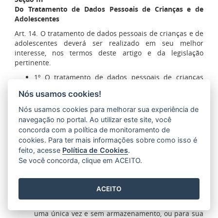
Do Tratamento de Dados Pessoais de Crianças e de
Adolescentes
Art. 14. O tratamento de dados pessoais de crianças e de
adolescentes deverá ser realizado em seu melhor
interesse, nos termos deste artigo e da legislação
pertinente.
1º O tratamento de dados pessoais de crianças
deverá ser realizado com o consentimento
Nós usamos cookies!
específico e em destaque dado por pelo menos um
dos pais ou pelo responsável legal.
Nós usamos cookies para melhorar sua experiência de
2º No tratamento de dados de que trata o § 1º
navegação no portal. Ao utilizar este site, você
deste artigo, os controladores deverão manter
concorda com a política de monitoramento de
pública a informação sobre os tipos de dados
cookies. Para ter mais informações sobre como isso é
coletados, a forma de sua utilização e os
feito, acesse
Política de Cookies
.
procedimentos para o exercício dos direitos a que
Se você concorda, clique em ACEITO.
se refere o art. 18 desta Lei.
3º Poderão ser coletados dados pessoais de
crianças sem o consentimento a que se refere o §
ACEITO
1º deste artigo quando a coleta for necessária para
contatar os pais ou o responsável legal, utilizados
uma única vez e sem armazenamento, ou para sua