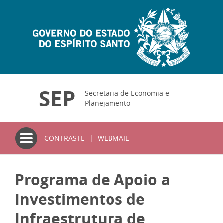
SEP
Secretaria de Economia e
Planejamento
Toggle
CONTRASTE
|
WEBMAIL
navigation
Programa de Apoio a
Investimentos de
Infraestrutura de