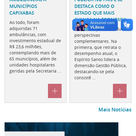
MUNICÍPIOS
DESTACA COMO O
CAPIXABAS
ESTADO QUE MAIS
AVANÇA NA ECONOMIA
Ao todo, foram
adquiridas 71
A análise apresenta duas
ambulâncias, com
perspectivas
investimento estadual de
complementares. Na
R$ 23,6 milhões,
primeira, que retrata o
contemplando mais de
desempenho atual, o
65 municípios, além de
Espírito Santo lidera a
unidades hospitalares
dimensão Gestão Pública,
geridas pela Secretaria …
destacando-se pela
consistê …
Mais Notícias