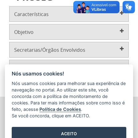
Características
Objetivo
Secretarias/Órgãos Envolvidos
Mais Informações
Nós usamos cookies!
Nós usamos cookies para melhorar sua experiência de
navegação no portal. Ao utilizar este site, você
concorda com a política de monitoramento de
cookies. Para ter mais informações sobre como isso é
SECRETARIA DE ECONOMIA E PLANEJAMENTO (SEP)
feito, acesse
Política de Cookies
.
Av.Nossa Senhora da Penha 1590, Ed.Petrovix 6º andar -
Se você concorda, clique em ACEITO.
Barro Vermelho
CEP: 29057-550 - Vitória / ES
Tel.: 3636-4253 / 3636-4251
ACEITO
E-mail:
gabinete@planejamento.es.gov.br