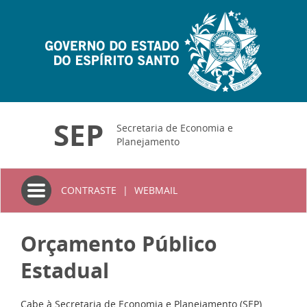
SEP
Secretaria de Economia e
Planejamento
Toggle
CONTRASTE
|
WEBMAIL
navigation
Orçamento Público
Estadual
Cabe à Secretaria de Economia e Planejamento (SEP),