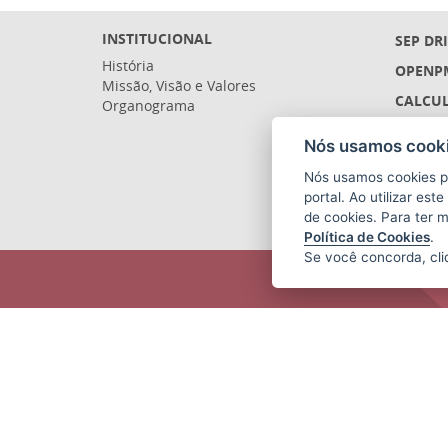
INSTITUCIONAL
SEP DR
História
OPENP
Missão, Visão e Valores
CALCUL
Organograma
LICITA
Nós usamos cooki
SIGEFE
Nós usamos cookies p
SIGES 
portal. Ao utilizar es
de cookies. Para ter 
Política de Cookies
.
Se você concorda, cl
SECRETARIA DE ECONOMIA E
PLANEJAMENTO (SEP)
Av.Nossa Senhora da Penha 1590,
Ed.Petrovix 6º andar - Barro Vermelho
CEP: 29057-550 - Vitória / ES
Tel.: 3636-4253 / 3636-4251