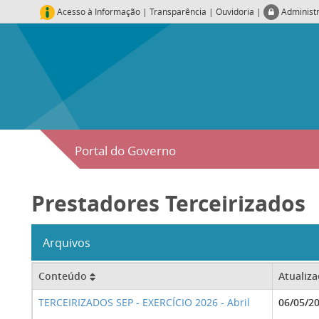
Acesso à Informação
|
Transparência
|
Ouvidoria
|
Administ
Portal do Governo
Prestadores Terceirizados
Arquivos
Conteúdo
Atualiz
TERCEIRIZADOS SEP - EXERCÍCIO 2026 - Abril
06/05/2