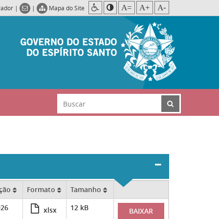
A=
A+
A-
rador
|
|
Mapa do Site
ação
Formato
Tamanho
026
12 kB
xlsx
BAIXAR