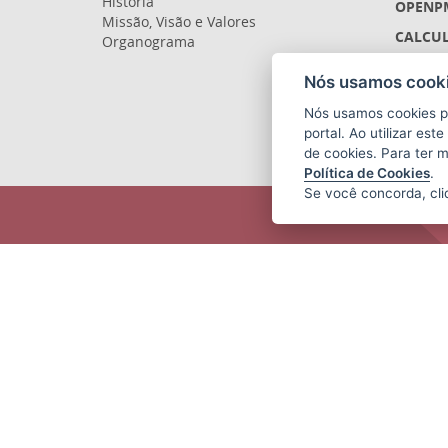
História
OPENP
Missão, Visão e Valores
CALCUL
Organograma
LICITA
Nós usamos cooki
SIGEFE
Nós usamos cookies p
SIGES 
portal. Ao utilizar es
de cookies. Para ter 
Política de Cookies
.
Se você concorda, cl
SECRETARIA DE ECONOMIA E
PLANEJAMENTO (SEP)
Av.Nossa Senhora da Penha 1590,
Ed.Petrovix 6º andar - Barro Vermelho
CEP: 29057-550 - Vitória / ES
Tel.: 3636-4253 / 3636-4251
E-mail:
gabinete@planejamento.es.gov.br