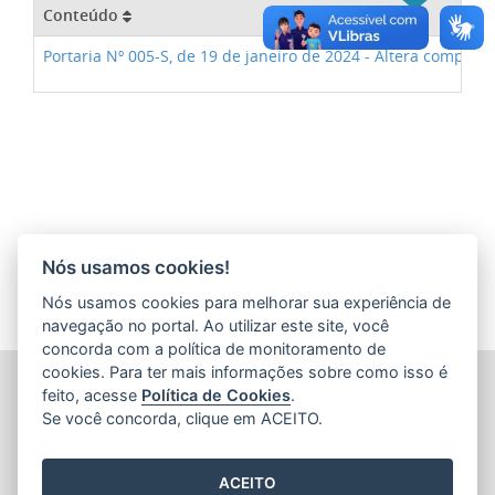
Conteúdo
Portaria Nº 005-S, de 19 de janeiro de 2024 - Altera composi
Nós usamos cookies!
Nós usamos cookies para melhorar sua experiência de
navegação no portal. Ao utilizar este site, você
concorda com a política de monitoramento de
cookies. Para ter mais informações sobre como isso é
SECRETARIA DE ECONOMIA E PLANEJAMENTO (SEP)
feito, acesse
Política de Cookies
.
Av.Nossa Senhora da Penha 1590, Ed.Petrovix 6º andar -
Se você concorda, clique em ACEITO.
Barro Vermelho
CEP: 29057-550 - Vitória / ES
Tel.: 3636-4253 / 3636-4251
ACEITO
E-mail:
gabinete@planejamento.es.gov.br