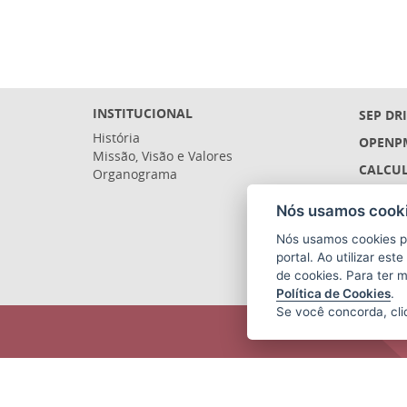
INSTITUCIONAL
SEP DR
História
OPENP
Missão, Visão e Valores
CALCUL
Organograma
LICITA
Nós usamos cooki
SIGEFE
Nós usamos cookies p
SIGES 
portal. Ao utilizar es
de cookies. Para ter 
Política de Cookies
.
Se você concorda, cl
SECRETARIA DE ECONOMIA E
PLANEJAMENTO (SEP)