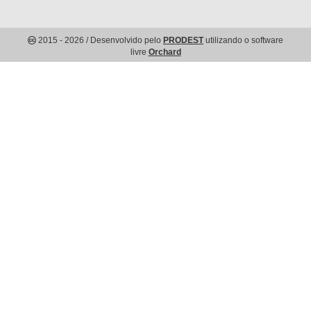
2015
- 2026
/ Desenvolvido pelo
PRODEST
utilizando o software
livre
Orchard