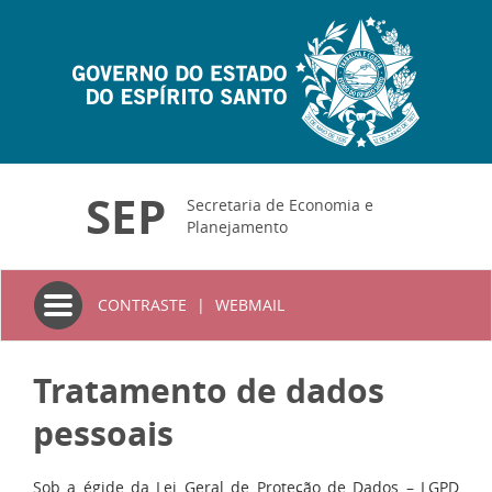
SEP
Secretaria de Economia e
Planejamento
Toggle
CONTRASTE
|
WEBMAIL
navigation
Tratamento de dados
pessoais
Sob a égide da Lei Geral de Proteção de Dados – LGPD