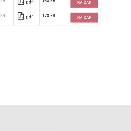
024
160 kB
pdf
BAIXAR
024
170 kB
pdf
BAIXAR