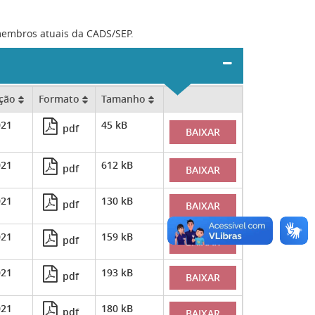
 membros atuais da CADS/SEP.
ação
Formato
Tamanho
021
45 kB
pdf
BAIXAR
021
612 kB
pdf
BAIXAR
021
130 kB
pdf
BAIXAR
021
159 kB
pdf
BAIXAR
021
193 kB
pdf
BAIXAR
021
180 kB
pdf
BAIXAR