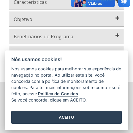
Características
Objetivo
Beneficiários do Programa
Secretarias/Órgãos Envolvidos
Nós usamos cookies!
Nós usamos cookies para melhorar sua experiência de
navegação no portal. Ao utilizar este site, você
concorda com a política de monitoramento de
cookies. Para ter mais informações sobre como isso é
SECRETARIA DE ECONOMIA E PLANEJAMENTO (SEP)
feito, acesse
Política de Cookies
.
Av.Nossa Senhora da Penha 1590, Ed.Petrovix 6º andar -
Se você concorda, clique em ACEITO.
Barro Vermelho
CEP: 29057-550 - Vitória / ES
Tel.: 3636-4253 / 3636-4251
ACEITO
E-mail:
gabinete@planejamento.es.gov.br