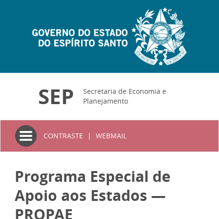
SEP
Secretaria de Economia e
Planejamento
Toggle
CONTRASTE
|
WEBMAIL
navigation
Programa Especial de
Apoio aos Estados —
PROPAE