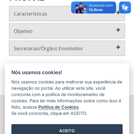
Características
Objetivo
Secretarias/Órgãos Envolvidos
Nós usamos cookies!
Nós usamos cookies para melhorar sua experiência de
navegação no portal. Ao utilizar este site, você
concorda com a política de monitoramento de
cookies. Para ter mais informações sobre como isso é
SECRETARIA DE ECONOMIA E PLANEJAMENTO (SEP)
feito, acesse
Política de Cookies
.
Av.Nossa Senhora da Penha 1590, Ed.Petrovix 6º andar -
Se você concorda, clique em ACEITO.
Barro Vermelho
CEP: 29057-550 - Vitória / ES
Tel.: 3636-4253 / 3636-4251
ACEITO
E-mail:
gabinete@planejamento.es.gov.br