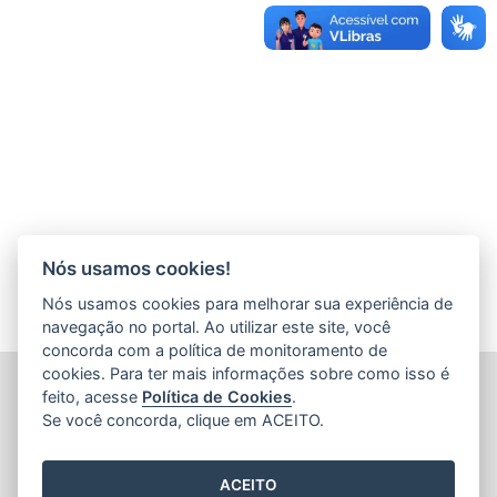
Nós usamos cookies!
Nós usamos cookies para melhorar sua experiência de
navegação no portal. Ao utilizar este site, você
concorda com a política de monitoramento de
cookies. Para ter mais informações sobre como isso é
SECRETARIA DE ECONOMIA E PLANEJAMENTO (SEP)
feito, acesse
Política de Cookies
.
Av.Nossa Senhora da Penha 1590, Ed.Petrovix 6º andar -
Se você concorda, clique em ACEITO.
Barro Vermelho
CEP: 29057-550 - Vitória / ES
Tel.: 3636-4253 / 3636-4251
ACEITO
E-mail:
gabinete@planejamento.es.gov.br