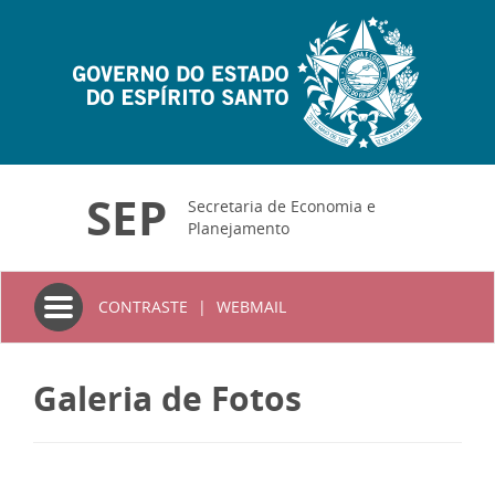
SEP
Secretaria de Economia e
Planejamento
Toggle
CONTRASTE
|
WEBMAIL
navigation
Galeria de Fotos