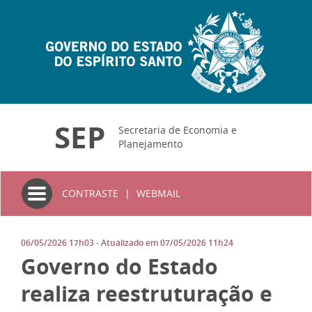
SEP
Secretaria de Economia e
Planejamento
Toggle
CONTRASTE
|
WEBMAIL
navigation
06/05/2026 17h03
- Atualizado em
07/05/2026 11h24
Governo do Estado
realiza reestruturação e