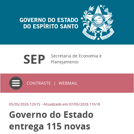
SEP
Secretaria de Economia e
Planejamento
Toggle
CONTRASTE
|
WEBMAIL
navigation
05/05/2026 12h15
- Atualizado em
07/05/2026 11h18
Governo do Estado
entrega 115 novas